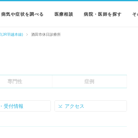
病気や症状を調べる
医療相談
病院・医師を探す
そ
病気を調べる
病院を探す
M
(JR羽越本線)
酒田市休日診療所
症状を調べる
医師を探す
N
検査を調べる
専門性
症例
・受付情報
アクセス