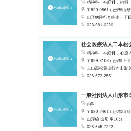
精神科・神経科
内科
〒990-0861 山形県
山形病院行き嶋南一丁
023-681-6226
社会医療法人二本松
精神科・神経科
心療
〒999-3103 山形
上山高松葉山行き山形
形交通バス停北金谷下
023-672-2551
一般社団法人山形市
内科
〒990-2461 山形
山形線 山形 車10分
023-645-7222