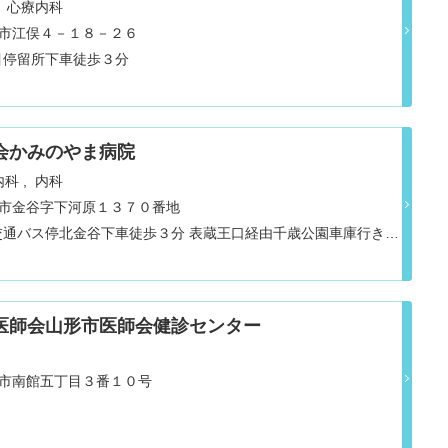
心療内科
山形市江俣４－１８－２６
目停留所下車徒歩３分
会かみのやま病院
内科
内科
県上山市金谷字下河原１３７０番地
交通バス停北金谷下車徒歩３分 表蔵王口経由千歳公園車庫行き山
車徒歩３分
医師会山形市医師会健診センター
県山形市南館五丁目３番１０号