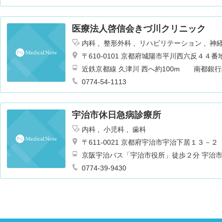
医療法人啓信会きづ川クリニック
内科
整形外科
リハビリテーション
神
器科
耳鼻咽喉科
〒610-0101 京都府城陽市平川西六反４４番
近鉄京都線 久津川 西へ約100m 南都銀行
0774-54-1113
宇治市休日急病診療所
内科
小児科
歯科
〒611-0021 京都府宇治市宇治下居１３－２
京阪宇治バス「宇治市役所」徒歩２分 宇治
0774-39-9430