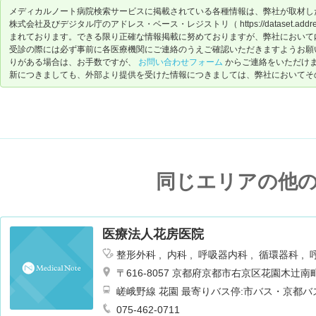
メディカルノート病院検索サービスに掲載されている各種情報は、弊社が取材し
株式会社及びデジタル庁のアドレス・ベース・レジストリ（ https://dataset.address-
まれております。できる限り正確な情報掲載に努めておりますが、弊社において
受診の際には必ず事前に各医療機関にご連絡のうえご確認いただきますようお願
りがある場合は、お手数ですが、
お問い合わせフォーム
からご連絡をいただけ
新につきましても、外部より提供を受けた情報につきましては、弊社においてそ
同じエリアの他
医療法人花房医院
整形外科
内科
呼吸器内科
循環器科
ション
〒616-8057 京都府京都市右京区花園木辻
嵯峨野線 花園 最寄りバス停:市バス・京都バ
075-462-0711