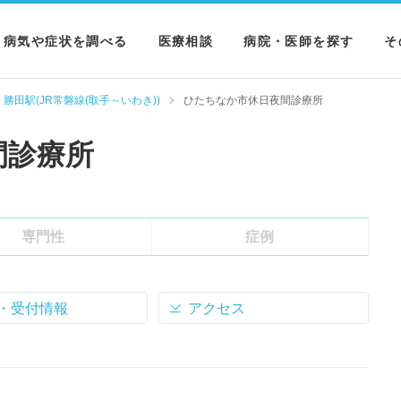
病気や症状を調べる
医療相談
病院・医師を探す
そ
病気を調べる
病院を探す
M
勝田駅(JR常磐線(取手～いわき))
ひたちなか市休日夜間診療所
症状を調べる
医師を探す
N
間診療所
検査を調べる
専門性
症例
・受付情報
アクセス