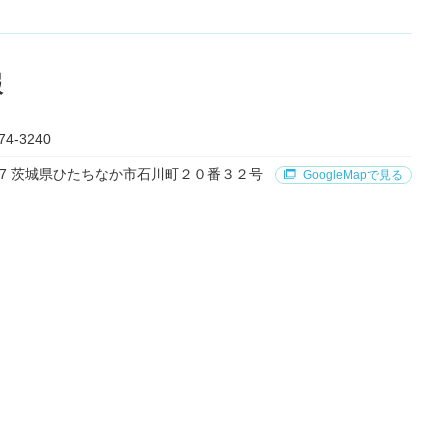
報
74-3240
0057 茨城県ひたちなか市石川町２０番３２号
GoogleMapで見る