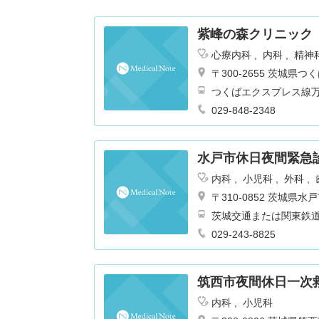
紫峰の森クリニック
心療内科
内科
精神
〒300-2655 茨城
つくばエクスプレス線
029-848-2348
水戸市休日夜間緊急
内科
小児科
外科
〒310-0852 茨城県
茨城交通または関東鉄
029-243-8825
筑西市夜間休日一次
内科
小児科