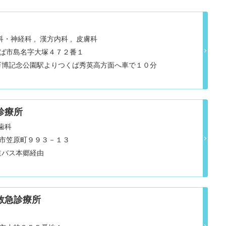
科・神経科
漢方内科
皮膚科
県つくば市島名字大塚４７２番１
万博記念公園駅よりつくば秀英高方面へ車で１０分
診療所
歯科
水戸市笠原町９９３－１３
道バス本郷経由
救急診療所