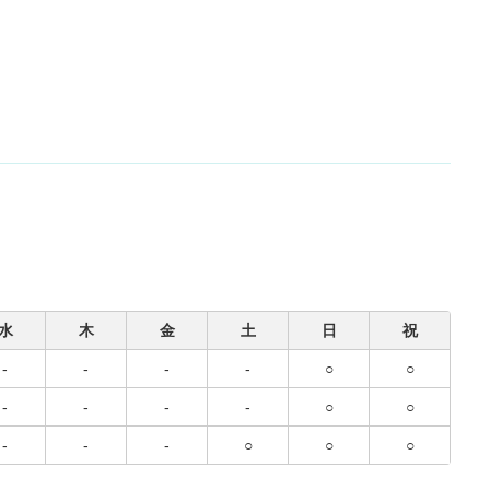
水
木
金
土
日
祝
-
-
-
-
○
○
-
-
-
-
○
○
-
-
-
○
○
○