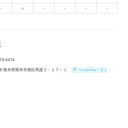
-
○
-
-
-
-
報
79-6474
0968 熊本県熊本市南区馬渡２－１７－１
GoogleMapで見る