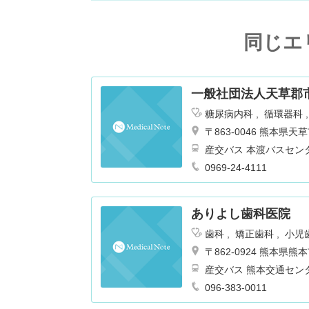
同じエ
一般社団法人天草郡
糖尿病内科
循環器科
児科
泌尿器科
総合
〒863-0046 熊本
科
リウマチ科
内科
産交バス 本渡バスセンタ
0969-24-4111
ありよし歯科医院
歯科
矯正歯科
小児
〒862-0924 熊本
産交バス 熊本交通センタ
096-383-0011