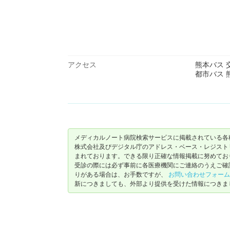
アクセス
熊本バス 
都市バス 
メディカルノート病院検索サービスに掲載されている各
株式会社及びデジタル庁のアドレス・ベース・レジストリ（ https://
まれております。できる限り正確な情報掲載に努めてお
受診の際には必ず事前に各医療機関にご連絡のうえご確
りがある場合は、お手数ですが、
お問い合わせフォーム
新につきましても、外部より提供を受けた情報につきま