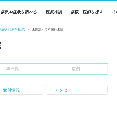
病気や症状を調べる
医療相談
病院・医師を探す
そ
病気を調べる
病院を探す
M
平成駅(阿蘇高原線)
医療法人角岡歯科医院
症状を調べる
医師を探す
N
院
検査を調べる
専門性
症例
・受付情報
アクセス