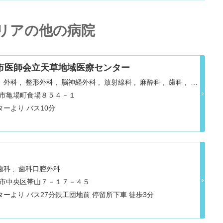
リアの他の病院
市医師会立天草地域医療センター
外科
整形外科
脳神経外科
放射線科
麻酔科
歯科
小
診療科
リハビリテーション
消化器科
神経内科
呼吸器内
県天草市亀場町食場８５４－１
ーより バス10分
歯科
歯科口腔外科
県熊本市中央区帯山７－１７－４５
ーより バス27分鉄工団地前 停留所下車 徒歩3分