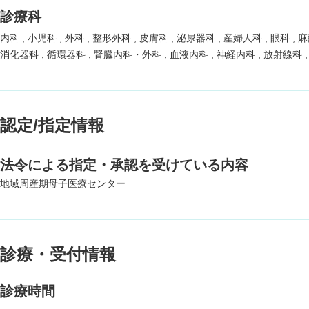
診療科
内科
小児科
外科
整形外科
皮膚科
泌尿器科
産婦人科
眼科
麻
消化器科
循環器科
腎臓内科・外科
血液内科
神経内科
放射線科
認定/指定情報
法令による指定・承認を受けている内容
地域周産期母子医療センター
診療・受付情報
診療時間