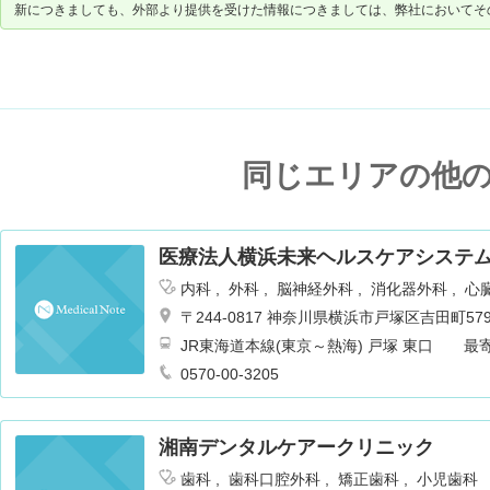
新につきましても、外部より提供を受けた情報につきましては、弊社においてそ
同じエリアの他
医療法人横浜未来ヘルスケアシステム
内科
外科
脳神経外科
消化器外科
心
皮膚科
泌尿器科
耳鼻咽喉科
リハビ
〒244-0817 神奈川県横浜市戸塚区吉田町579
麻酔科
乳腺外科
循環器内科
JR東海道本線(東京～熱海) 戸塚 東口 
送迎バスも運行あり 徒歩7分
0570-00-3205
湘南デンタルケアークリニック
歯科
歯科口腔外科
矯正歯科
小児歯科