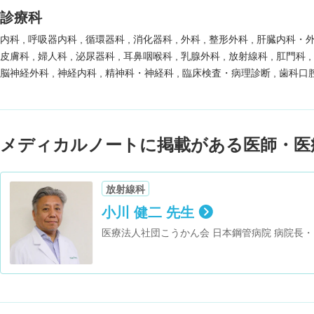
診療科
内科
呼吸器内科
循環器科
消化器科
外科
整形外科
肝臓内科・
皮膚科
婦人科
泌尿器科
耳鼻咽喉科
乳腺外科
放射線科
肛門科
脳神経外科
神経内科
精神科・神経科
臨床検査・病理診断
歯科口
メディカルノートに掲載がある医師・医
放射線科
小川 健二 先生
医療法人社団こうかん会 日本鋼管病院 病院長・
評議員・日本Metallic Stent Graft 研究会 幹事