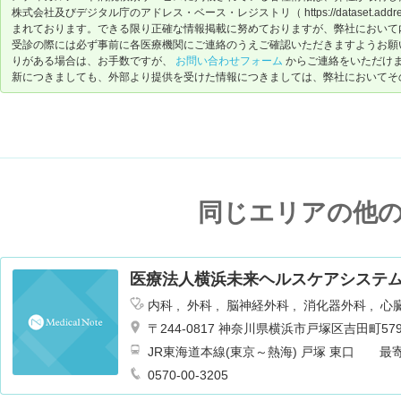
株式会社及びデジタル庁のアドレス・ベース・レジストリ（ https://dataset.address-
まれております。できる限り正確な情報掲載に努めておりますが、弊社において
受診の際には必ず事前に各医療機関にご連絡のうえご確認いただきますようお願
りがある場合は、お手数ですが、
お問い合わせフォーム
からご連絡をいただけ
新につきましても、外部より提供を受けた情報につきましては、弊社においてそ
同じエリアの他
医療法人横浜未来ヘルスケアシステム
内科
外科
脳神経外科
消化器外科
心
皮膚科
泌尿器科
耳鼻咽喉科
リハビ
〒244-0817 神奈川県横浜市戸塚区吉田町579
麻酔科
乳腺外科
循環器内科
JR東海道本線(東京～熱海) 戸塚 東口 
送迎バスも運行あり 徒歩7分
0570-00-3205