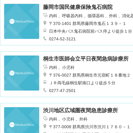
藤岡市国民健康保険鬼石病院
内科
呼吸器内科
循環器科
外科
消化
ーション
整形外科
脳神経外科
〒370-1401 群馬県藤岡市鬼石１３９－１
日本中央バス鬼石病院前バス停より徒歩１分
0274-52-3121
桐生市医師会立平日夜間急病診療所
内科
小児科
〒376-0027 群馬県桐生市元宿町１８番地２
ＪＲ両毛線桐生駅南口より徒歩５分
0277-47-2501
渋川地区広域圏夜間急患診療所
内科
小児科
外科
〒377-0008 群馬県渋川市渋川１７６０－１