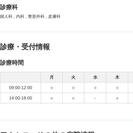
診療科
婦人科
内科
整形外科
皮膚科
診療・受付情報
診療時間
月
火
水
木
09:00-12:00
○
○
○
○
14:00-18:00
○
○
-
○