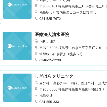
〒960-8101 福島県福島市上町５番６号上
福島駅より市内循環１コースに乗車し
024-525-7672
医療法人清水医院
内科
眼科
〒970-8026 福島県いわき市平字田町７５－
常磐線いわき駅より徒歩５分
0246-25-2238
しぎはらクリニック
麻酔科
美容外科
内科
整形外科
形成
〒960-8056 福島県福島市八島田字勝口３７
福島交通
024-555-3331