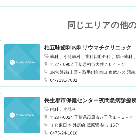
同じエリアの他
柏五味歯科内科リウマチクリニック
歯科
小児歯科
歯科口腔外科
矯正歯科
〒277-0902 千葉県柏市大井７６４－１
JR常磐線(上野～取手) 柏 東口 東武バス
大井下車 徒歩1分 バス15分
04-7191-7081
長生郡市保健センター夜間急病診療
内科
小児科
〒297-0024 千葉県茂原市八千代１－５－４
ＪＲ東日本 外房線 茂原駅 徒歩 15分
0475-24-1010