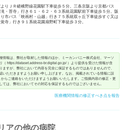
駅よりＪＲ嵯峨野線花園駅下車徒歩５分。三条京阪より京都バス
清滝・苔寺」行き６１・６２・６３系統花園駅前下車徒歩５分。阪
より市バス「映画村・山越」行き７５系統双ヶ丘下車徒歩すぐ又は
大覚寺」行き９１系統花園扇野町下車徒歩３分。
種情報は、弊社が取材した情報のほか、ミーカンパニー株式会社、マーソ
dataset.address-br.digital.go.jp/ ）より提供を受けた情報が含
りますが、弊社において内容を完全に保証するものではありませんので、
認いただきますようお願い申し上げます。なお、掲載されている情報に誤
からご連絡をいただけますようお願いいたします。ご指摘内容の修正・更
しては、弊社においてその対応を保証するものではございません。
医療機関情報の修正すべき点を報告
リアの他の病院