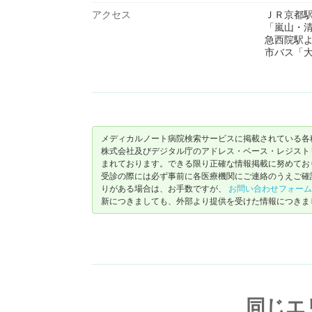
アクセス
ＪＲ京都
「嵐山・
急西院駅
市バス「
メディカルノート病院検索サービスに掲載されている各
株式会社及びデジタル庁のアドレス・ベース・レジストリ（ https://
まれております。できる限り正確な情報掲載に努めてお
受診の際には必ず事前に各医療機関にご連絡のうえご確
りがある場合は、お手数ですが、
お問い合わせフォーム
新につきましても、外部より提供を受けた情報につきま
同じエ