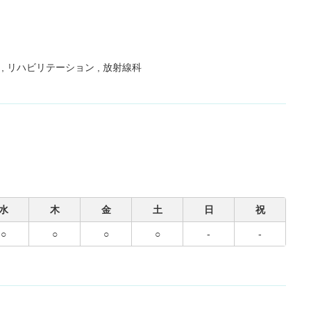
科
リハビリテーション
放射線科
水
木
金
土
日
祝
○
○
○
○
-
-