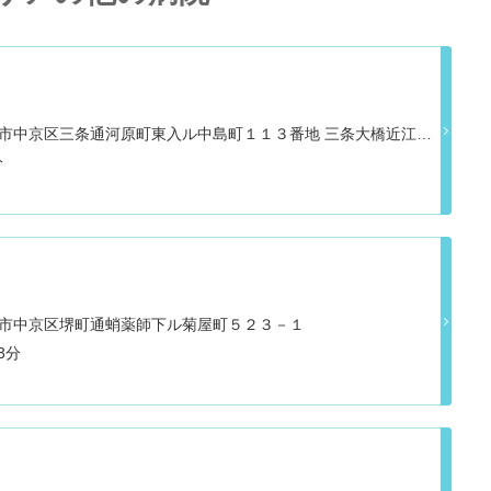
府京都市中京区三条通河原町東入ル中島町１１３番地 三条大橋近江屋
分
府京都市中京区堺町通蛸薬師下ル菊屋町５２３－１
丸 徒歩3分