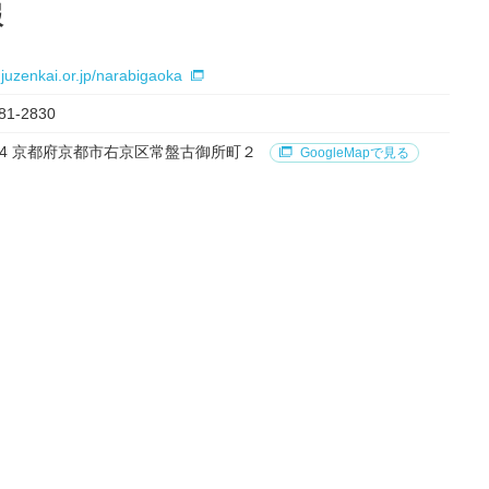
報
.juzenkai.or.jp/narabigaoka
81-2830
8214 京都府京都市右京区常盤古御所町２
GoogleMapで見る