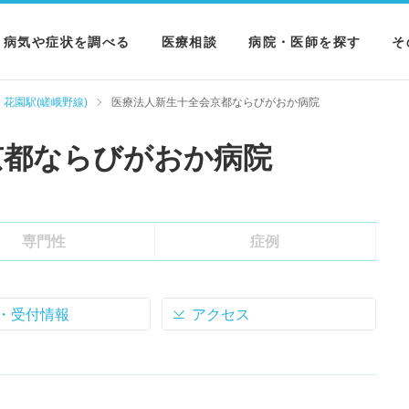
病気や症状を調べる
医療相談
病院・医師を探す
そ
病気を調べる
病院を探す
M
花園駅(嵯峨野線)
医療法人新生十全会京都ならびがおか病院
症状を調べる
医師を探す
N
京都ならびがおか病院
検査を調べる
専門性
症例
・受付情報
アクセス