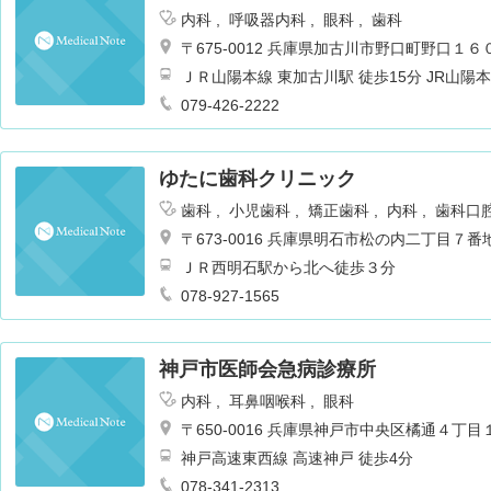
内科
呼吸器内科
眼科
歯科
〒675-0012 兵庫県加古川市野口町野口１６
ＪＲ山陽本線 東加古川駅 徒歩15分 JR山
り神姫バス 土山駅南口行
079-426-2222
ゆたに歯科クリニック
歯科
小児歯科
矯正歯科
内科
歯科口
〒673-0016 兵庫県明石市松の内二丁目７番
ＪＲ西明石駅から北へ徒歩３分
078-927-1565
神戸市医師会急病診療所
内科
耳鼻咽喉科
眼科
〒650-0016 兵庫県神戸市中央区橘通４
神戸高速東西線 高速神戸 徒歩4分
078-341-2313