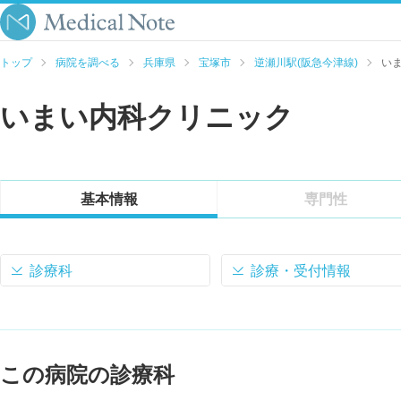
トップ
病院を調べる
兵庫県
宝塚市
逆瀬川駅(阪急今津線)
い
いまい内科クリニック
基本情報
専門性
診療科
診療・受付情報
この病院の診療科