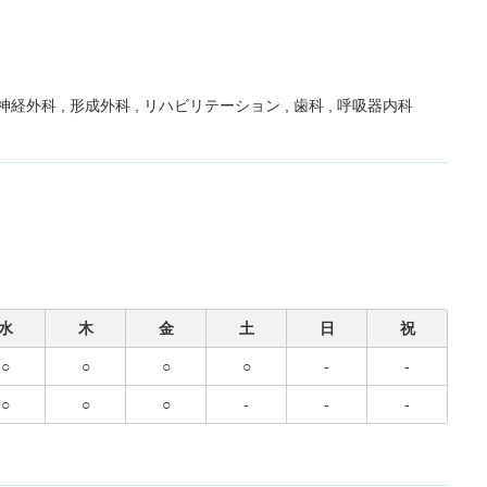
神経外科
形成外科
リハビリテーション
歯科
呼吸器内科
水
木
金
土
日
祝
○
○
○
○
-
-
○
○
○
-
-
-