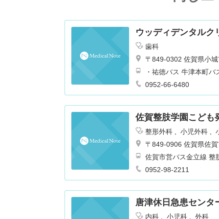
ウッディデンタルク
歯科
〒849-0302 佐賀
・祐徳バス 牛津本町バ
0952-66-6480
佐賀整肢学園こども
整形外科
小児外科
〒849-0906 佐賀
佐賀市営バス金立線 整
0952-98-2211
唐津休日急患センタ
内科
小児科
外科