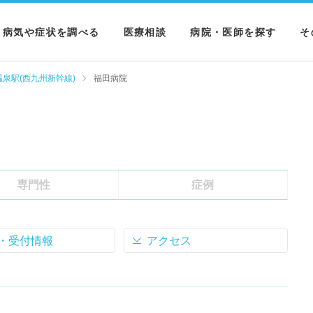
病気や症状を調べる
医療相談
病院・医師を探す
そ
病気を調べる
病院を探す
M
温泉駅(西九州新幹線)
福田病院
症状を調べる
医師を探す
N
検査を調べる
専門性
症例
・受付情報
アクセス