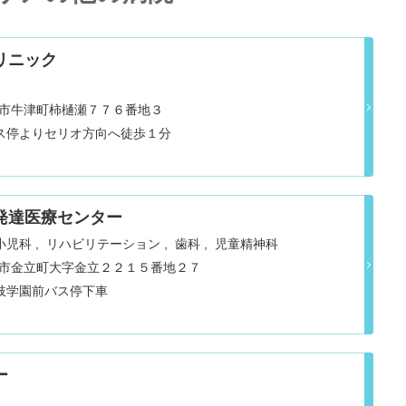
リニック
県小城市牛津町柿樋瀬７７６番地３
ス停よりセリオ方向へ徒歩１分
発達医療センター
小児科
リハビリテーション
歯科
児童精神科
県佐賀市金立町大字金立２２１５番地２７
肢学園前バス停下車
ー