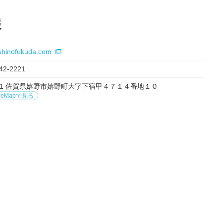
報
eshinofukuda.com
42-2221
0301 佐賀県嬉野市嬉野町大字下宿甲４７１４番地１０
leMapで見る