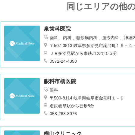
同じエリアの他
泉歯科医院
歯科
内科
糖尿病内科
血液内科
神経
眼科
皮膚科
耳鼻咽喉科
呼吸器内科
〒507-0813 岐阜県多治見市滝呂町１５－４
リウマチ科
消化器科
腎臓内科・外科
ＪＲ多治見駅から東鉄バスで１５分
科
脳神経外科
麻酔科
小児科
新生児
0572-24-4358
眼科市橋医院
眼科
〒500-8114 岐阜県岐阜市金竜町１－９
名鉄岐阜駅から徒歩8分
058-263-8076
横山クリニック