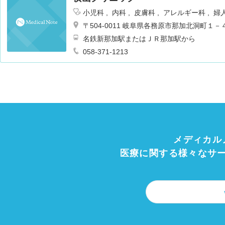
小児科
内科
皮膚科
アレルギー科
婦
〒504-0011 岐阜県各務原市那加北洞町１
名鉄新那加駅またはＪＲ那加駅から
058-371-1213
メディカル
医療に関する様々なサ