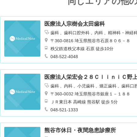
同じエリアの他
医療法人宗樹会太田歯科
歯科
歯科口腔外科
内科
精神科・神経
〒360-0816 埼玉県熊谷市石原８０６－８
秩父鉄道秩父本線 石原 徒歩10分
048-522-4048
医療法人栄宏会２８ＣｌｉｎｉＣ野
歯科
内科
小児歯科
矯正歯科
歯科口
〒360-0032 埼玉県熊谷市銀座１－１８８
ＪＲ東日本 高崎線 熊谷駅 徒歩 5分
048-521-1333
熊谷市休日・夜間急患診療所