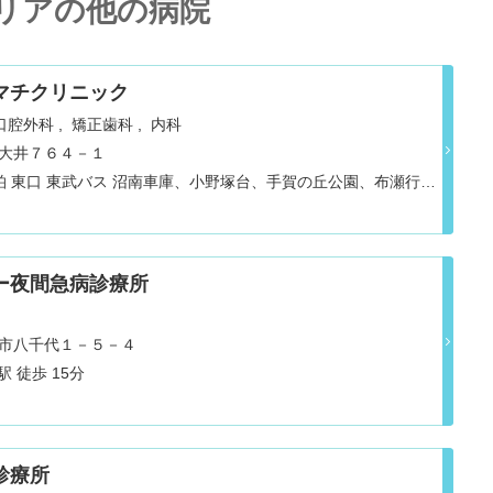
リアの他の病院
マチクリニック
口腔外科
矯正歯科
内科
柏市大井７６４－１
 柏 東口 東武バス 沼南車庫、小野塚台、手賀の丘公園、布瀬行き
5分
ー夜間急病診療所
茂原市八千代１－５－４
 徒歩 15分
診療所