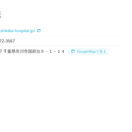
報
shikiba-hospital.jp/
72-3567
0827 千葉県市川市国府台６－１－１４
GoogleMapで見る