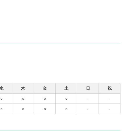
水
木
金
土
日
祝
○
○
○
○
-
-
○
○
○
○
-
-