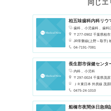
同じエ
柏五味歯科内科リウ
歯科
小児歯科
歯科
〒277-0902 千葉県
JR常磐線(上野～取手)
大井下車 徒歩1分 バス1
04-7191-7081
長生郡市保健センタ
内科
小児科
〒297-0024 千葉県
ＪＲ東日本 外房線 茂原駅
0475-24-1010
船橋市夜間休日急病