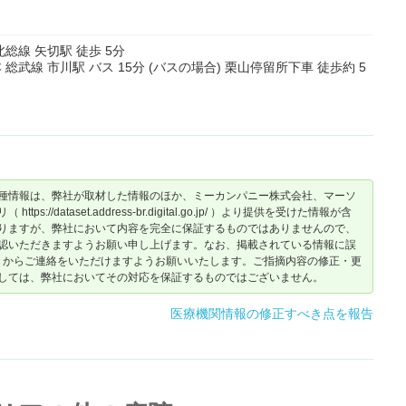
北総線 矢切駅 徒歩 5分
総武線 市川駅 バス 15分 (バスの場合) 栗山停留所下車 徒歩約 5
種情報は、弊社が取材した情報のほか、ミーカンパニー株式会社、マーソ
dataset.address-br.digital.go.jp/ ）より提供を受けた情報が含
りますが、弊社において内容を完全に保証するものではありませんので、
認いただきますようお願い申し上げます。なお、掲載されている情報に誤
からご連絡をいただけますようお願いいたします。ご指摘内容の修正・更
しては、弊社においてその対応を保証するものではございません。
医療機関情報の修正すべき点を報告