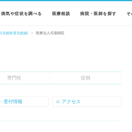
病気や症状を調べる
医療相談
病院・医師を探す
そ
病気を調べる
病院を探す
M
(北総鉄道北総線)
医療法人式場病院
症状を調べる
医師を探す
N
検査を調べる
専門性
症例
・受付情報
アクセス