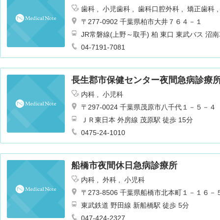
歯科
小児歯科
歯科口腔外科
矯正歯科
〒277-0902 千葉県柏市大井７６４－１
JR常磐線(上野～取手) 柏 東口 東武バス
大井下車 徒歩1分 バス15分
04-7191-7081
長生郡市保健センター夜間急病診療
内科
小児科
〒297-0024 千葉県茂原市八千代１－５－４
ＪＲ東日本 外房線 茂原駅 徒歩 15分
0475-24-1010
船橋市夜間休日急病診療所
内科
外科
小児科
〒273-8506 千葉県船橋市北本町１－１６－
東武鉄道 野田線 新船橋駅 徒歩 5分
047-424-2327