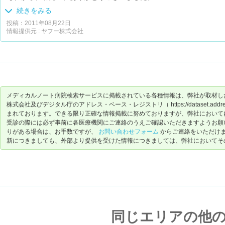
また何かあったら、よろしくお願いします。
続きをみる
投稿：2011年08月22日
情報提供元 : ヤフー株式会社
メディカルノート病院検索サービスに掲載されている各種情報は、弊社が取材し
株式会社及びデジタル庁のアドレス・ベース・レジストリ（ https://dataset.address-
まれております。できる限り正確な情報掲載に努めておりますが、弊社において
受診の際には必ず事前に各医療機関にご連絡のうえご確認いただきますようお願
りがある場合は、お手数ですが、
お問い合わせフォーム
からご連絡をいただけ
新につきましても、外部より提供を受けた情報につきましては、弊社においてそ
同じエリアの他