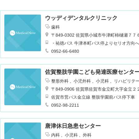
ウッディデンタルクリニック
歯科
〒849-0302 佐賀県小城市牛津町柿樋瀬７
・祐徳バス 牛津本町バス停よりセリオ方向
0952-66-6480
佐賀整肢学園こども発達医療センタ
整形外科
小児外科
小児科
リハビリテ
〒849-0906 佐賀県佐賀市金立町大字金立
佐賀市営バス金立線 整肢学園前バス停下車
0952-98-2211
唐津休日急患センター
内科
小児科
外科