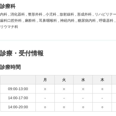
診療科
内科
消化器科
整形外科
小児科
放射線科
形成外科
リハビリテ
歯科口腔外科
麻酔科
耳鼻咽喉科
神経内科
糖尿病内科
呼吸器科
リウマチ科
診療・受付情報
診療時間
月
火
水
木
09:00-13:00
○
○
○
○
14:00-17:00
-
-
-
-
14:00-20:00
○
○
○
○