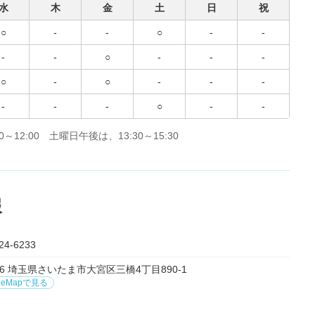
水
木
金
土
日
祝
○
-
-
○
-
-
-
-
○
-
-
-
○
-
○
-
-
-
-
-
-
○
-
-
2:00 土曜日午後は、13:30～15:30
報
24-6233
856 埼玉県さいたま市大宮区三橋4丁目890-1
leMapで見る