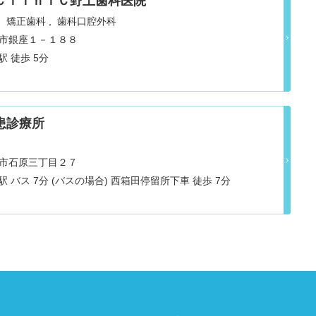
ＣｌｉｎｉＣ野上歯科医院
矯正歯科
歯科口腔外科
熊谷市銀座１－１８８
 徒歩 5分
患診療所
熊谷市石原三丁目２７
 バス 7分 (バスの場合) 西箱田停留所下車 徒歩 7分