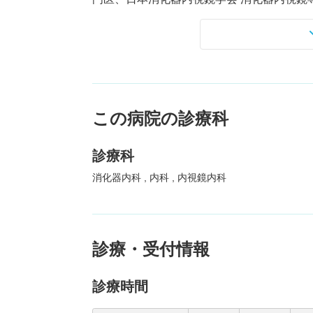
鏡検査、健診などに対応している。
新藤院長は、内視鏡検査を行う際には可能
という。たとえば、検査や治療の内容をし
ん一人ひとりに適した方法の選択に努めて
同院は、地域の医療機関とも連携を取れる
きるクリニックを目指している。また、往
この病院の診療科
診療科
消化器内科
内科
内視鏡内科
診療・受付情報
診療時間