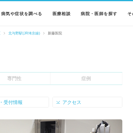
病気や症状を調べる
医療相談
病院・医師を探す
そ
病気を調べる
病院を探す
M
区
北与野駅(JR埼京線)
新藤医院
症状を調べる
医師を探す
N
検査を調べる
専門性
症例
・受付情報
アクセス