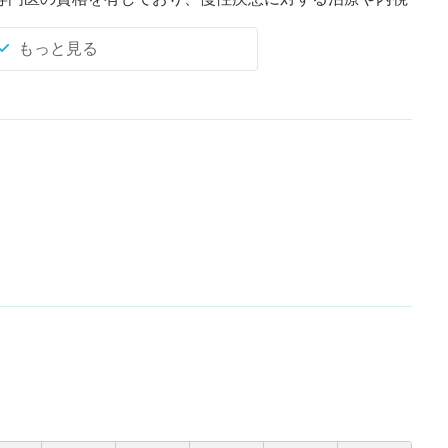
な限り苦痛を感じないように、丁寧な施術を心がけている
もっと見る
っかり説明したうえで麻酔の有無を選択するなど、患者さ
いる。
体制を整え、地域の方々が困っているときに気軽に相談で
診にも対応が可能である。