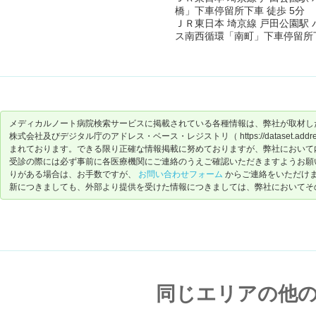
橋」下車停留所下車 徒歩 5分
ＪＲ東日本 埼京線 戸田公園駅 
ス南西循環「南町」下車停留所下
メディカルノート病院検索サービスに掲載されている各種情報は、弊社が取材し
株式会社及びデジタル庁のアドレス・ベース・レジストリ（ https://dataset.address-
まれております。できる限り正確な情報掲載に努めておりますが、弊社において
受診の際には必ず事前に各医療機関にご連絡のうえご確認いただきますようお願
りがある場合は、お手数ですが、
お問い合わせフォーム
からご連絡をいただけ
新につきましても、外部より提供を受けた情報につきましては、弊社においてそ
同じエリアの他