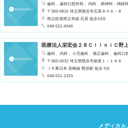
歯科
歯科口腔外科
内科
精神科・神経
〒360-0816 埼玉県熊谷市石原８０６－８
秩父鉄道秩父本線 石原 徒歩10分
048-522-4048
医療法人栄宏会２８ＣｌｉｎｉＣ野
歯科
内科
小児歯科
矯正歯科
歯科口
〒360-0032 埼玉県熊谷市銀座１－１８８
ＪＲ東日本 高崎線 熊谷駅 徒歩 5分
048-521-1333
メディカル