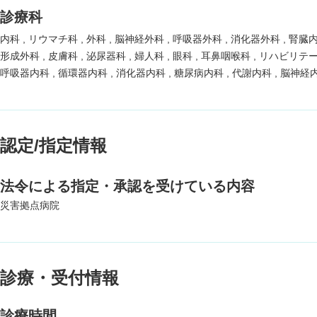
診療科
内科
リウマチ科
外科
脳神経外科
呼吸器外科
消化器外科
腎臓
形成外科
皮膚科
泌尿器科
婦人科
眼科
耳鼻咽喉科
リハビリテ
呼吸器内科
循環器内科
消化器内科
糖尿病内科
代謝内科
脳神経
認定/指定情報
法令による指定・承認を受けている内容
災害拠点病院
診療・受付情報
診療時間