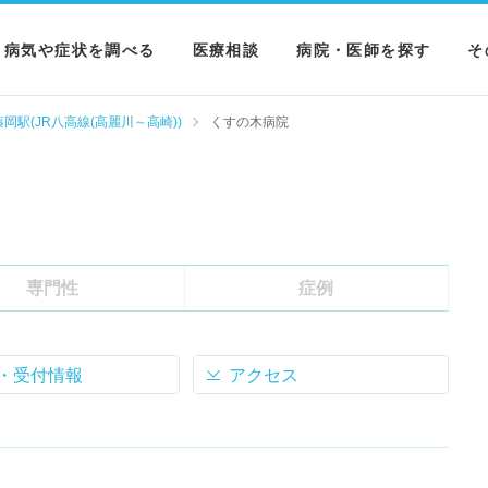
病気や症状を調べる
医療相談
病院・医師を探す
そ
病気を調べる
病院を探す
M
岡駅(JR八高線(高麗川～高崎))
くすの木病院
症状を調べる
医師を探す
N
検査を調べる
専門性
症例
・受付情報
アクセス