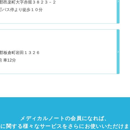
県邑楽郡邑楽町大字赤堀３８２３－２
町バス停より徒歩１０分
邑楽郡板倉町岩田１３２６
東武日光線 板倉東洋大前 車12分
メディカルノートの会員になれば、
療に関する様々なサービスをさらにお使いいただけま