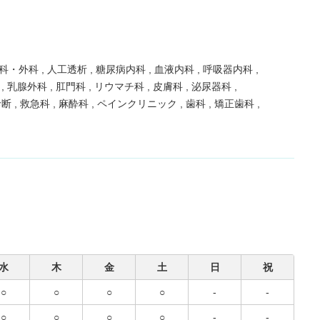
科・外科
人工透析
糖尿病内科
血液内科
呼吸器内科
科
乳腺外科
肛門科
リウマチ科
皮膚科
泌尿器科
診断
救急科
麻酔科
ペインクリニック
歯科
矯正歯科
水
木
金
土
日
祝
○
○
○
○
-
-
○
○
○
○
-
-