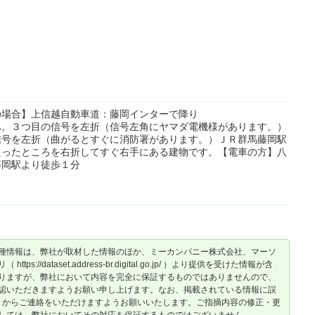
の場合】上信越自動車道：藤岡インターで降り
へ。３つ目の信号を左折（信号左角にヤマダ電機様があります。）
信号を左折（曲がるとすぐに消防署があります。）ＪＲ群馬藤岡駅
たったところを右折してすぐ右手にある建物です。【電車の方】八
藤岡駅より徒歩１分
種情報は、弊社が取材した情報のほか、ミーカンパニー株式会社、マーソ
dataset.address-br.digital.go.jp/ ）より提供を受けた情報が含
りますが、弊社において内容を完全に保証するものではありませんので、
認いただきますようお願い申し上げます。なお、掲載されている情報に誤
からご連絡をいただけますようお願いいたします。ご指摘内容の修正・更