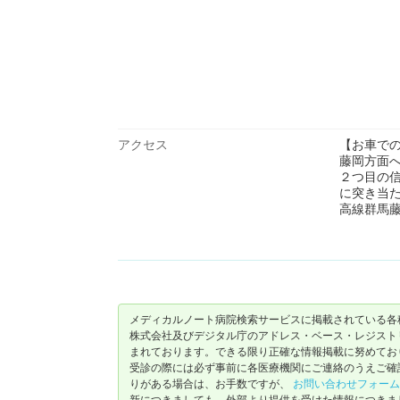
アクセス
【お車で
藤岡方面
２つ目の
に突き当
高線群馬
メディカルノート病院検索サービスに掲載されている各
株式会社及びデジタル庁のアドレス・ベース・レジストリ（ https://
まれております。できる限り正確な情報掲載に努めてお
受診の際には必ず事前に各医療機関にご連絡のうえご確
りがある場合は、お手数ですが、
お問い合わせフォーム