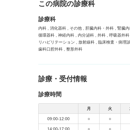
この病院の診療科
診療科
内科
消化器科
その他
肝臓内科・外科
腎臓内
循環器科
神経内科
内分泌科
外科
呼吸器外
リハビリテーション
放射線科
臨床検査・病理
歯科口腔外科
整形外科
診療・受付情報
診療時間
月
火
09:00-12:00
○
○
14:00-17:00
○
○