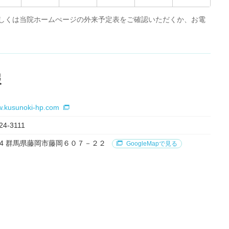
詳しくは当院ホームぺージの外来予定表をご確認いただくか、お電
報
ww.kusunoki-hp.com
24-3111
0024 群馬県藤岡市藤岡６０７－２２
GoogleMapで見る