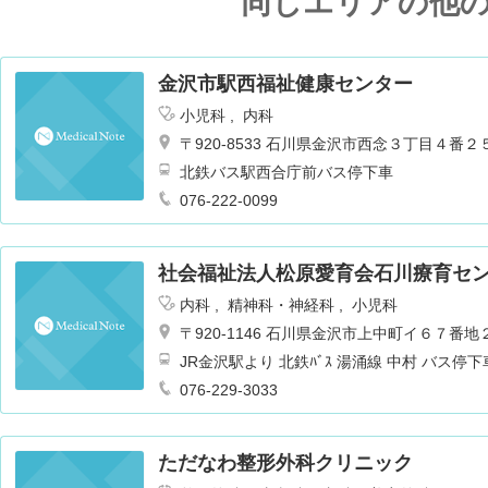
同じエリアの他
金沢市駅西福祉健康センター
小児科
内科
〒920-8533 石川県金沢市西念３丁目４番２
北鉄バス駅西合庁前バス停下車
076-222-0099
社会福祉法人松原愛育会石川療育セ
内科
精神科・神経科
小児科
〒920-1146 石川県金沢市上中町イ６７番地
JR金沢駅より 北鉄ﾊﾞｽ 湯涌線 中村 バス停
076-229-3033
ただなわ整形外科クリニック