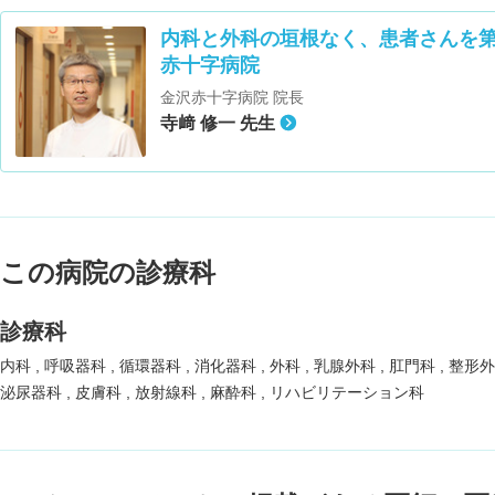
内科と外科の垣根なく、患者さんを
赤十字病院
金沢赤十字病院 院長
寺﨑 修一 先生
この病院の診療科
診療科
内科
呼吸器科
循環器科
消化器科
外科
乳腺外科
肛門科
整形
泌尿器科
皮膚科
放射線科
麻酔科
リハビリテーション科