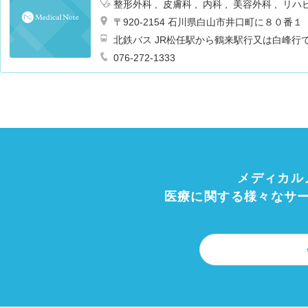
整形外科
皮膚科
内科
美容外科
リハ
〒920-2154 石川県白山市井口町に８０番１
北鉄バス JR松任駅から鶴来駅行又は白峰行で
076-272-1333
メディカル
医療に関する様々なサ