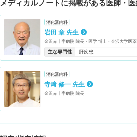
メディカルノートに掲載がある医師・医
消化器内科
岩田 章 先生
金沢赤十字病院 院長・医学 博士・金沢大学医
医科大学 臨床教授（学外）
主な専門性
肝疾患
消化器内科
寺﨑 修一 先生
金沢赤十字病院 院長