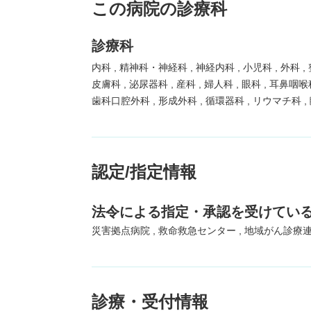
この病院の診療科
診療科
内科
精神科・神経科
神経内科
小児科
外科
皮膚科
泌尿器科
産科
婦人科
眼科
耳鼻咽喉
歯科口腔外科
形成外科
循環器科
リウマチ科
認定/指定情報
法令による指定・承認を受けてい
災害拠点病院
救命救急センター
地域がん診療
診療・受付情報