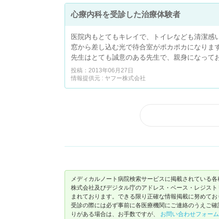
心療内科を受診した治療体験者
医院内もとてもキレイで、トイレなども清潔感
窓から差し込む光で待合室がポカポカになりま
先生はとても誠意のある先生で、親身になって
投稿：2013年06月27日
情報提供元 : ヤフー株式会社
メディカルノート病院検索サービスに掲載されている各
株式会社及びデジタル庁のアドレス・ベース・レジストリ（ https://
まれております。できる限り正確な情報掲載に努めてお
受診の際には必ず事前に各医療機関にご連絡のうえご確
りがある場合は、お手数ですが、
お問い合わせフォーム