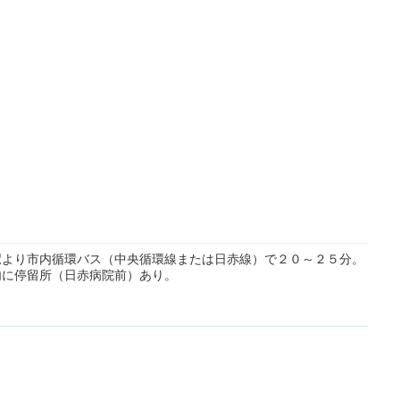
駅より市内循環バス（中央循環線または日赤線）で２０～２５分。
内に停留所（日赤病院前）あり。