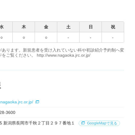
水
木
金
土
日
祝
○
○
○
-
-
-
があります。新規患者を受け入れていない科や初診紹介予約制へ変
 http://www.nagaoka.jrc.or.jp/
報
nagaoka.jrc.or.jp/
28-3600
2085 新潟県長岡市千秋２丁目２９７番地１
GoogleMapで見る