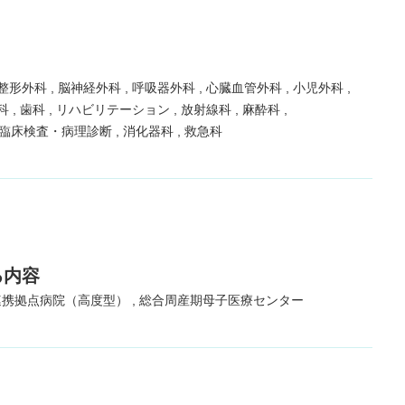
整形外科
脳神経外科
呼吸器外科
心臓血管外科
小児外科
科
歯科
リハビリテーション
放射線科
麻酔科
臨床検査・病理診断
消化器科
救急科
る内容
連携拠点病院（高度型）
総合周産期母子医療センター