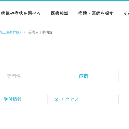
病気や症状を調べる
医療相談
病院・医師を探す
そ
病気を調べる
病院を探す
M
(上越新幹線)
長岡赤十字病院
症状を調べる
医師を探す
N
検査を調べる
専門性
症例
・受付情報
アクセス