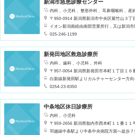
新潟市急患診療センター
内科
小児科
整形外科
耳鼻咽喉科
産
〒950-0914 新潟県新潟市中央区紫竹山３
イオン新潟南経由南部営業所行，又は新潟市
025-246-1199
新発田地区救急診療所
内科
歯科
小児科
外科
〒957-0054 新潟県新発田市本町１丁目１
白新線新発田駅よりカルチャーセンター方向
0254-23-8350
中条地区休日診療所
内科
小児科
〒959-2656 新潟県胎内市西本町１１番１１
羽越線中条駅より中条中央病院方面へ徒歩７