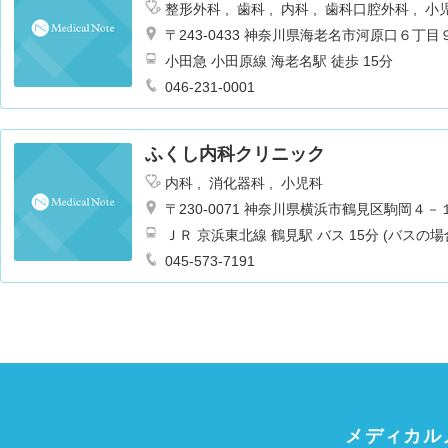
整形外科
歯科
内科
歯科口腔外科
小
〒243-0433 神奈川県海老名市河原口６丁目
小田急 小田原線 海老名駅 徒歩 15分
046-231-0001
ふくし内科クリニック
内科
消化器科
小児科
〒230-0071 神奈川県横浜市鶴見区駒岡４
ＪＲ 京浜東北線 鶴見駅 バス 15分 (バスの
045-573-7191
メディカル