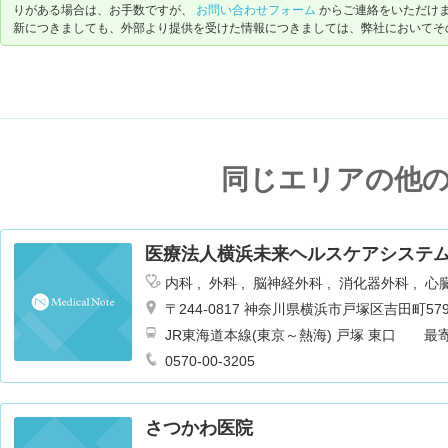
りがある場合は、お手数ですが、
お問い合わせフォーム
からご連絡をいただけ
新につきましても、外部より提供を受けた情報につきましては、弊社においてそ
同じエリアの他
医療法人横浜未来ヘルスケアシステム
内科
外科
脳神経外科
消化器外科
心
皮膚科
泌尿器科
耳鼻咽喉科
リハビ
〒244-0817 神奈川県横浜市戸塚区吉田町579
麻酔科
乳腺外科
循環器内科
JR東海道本線(東京～熱海) 戸塚 東口 
送迎バスも運行あり 徒歩7分
0570-00-3205
さつかわ医院