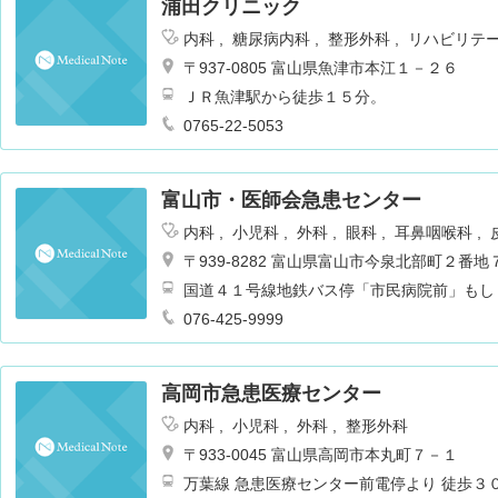
浦田クリニック
内科
糖尿病内科
整形外科
リハビリテ
〒937-0805 富山県魚津市本江１－２６
ＪＲ魚津駅から徒歩１５分。
0765-22-5053
富山市・医師会急患センター
内科
小児科
外科
眼科
耳鼻咽喉科
〒939-8282 富山県富山市今泉北部町２番地
国道４１号線地鉄バス停「市民病院前」もし
076-425-9999
高岡市急患医療センター
内科
小児科
外科
整形外科
〒933-0045 富山県高岡市本丸町７－１
万葉線 急患医療センター前電停より 徒歩３