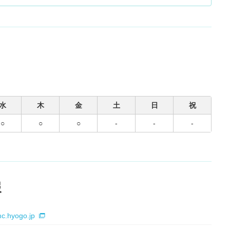
水
木
金
土
日
祝
○
○
○
-
-
-
報
mc.hyogo.jp