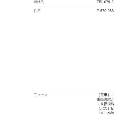
連絡先
TEL 079-2
住所
〒670-
アクセス
［電車］
東姫路駅
ＪＲ播但
［バス］
［車］姫