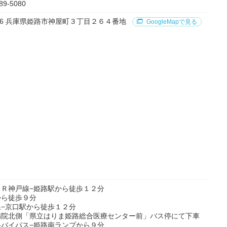
89-5080
0836 兵庫県姫路市神屋町３丁目２６４番地
GoogleMapで見る
ＪＲ神戸線−姫路駅から徒歩１２分
から徒歩９分
線−京口駅から徒歩１２分
病院北側「県立はりま姫路総合医療センター前」バス停にて下車
路バイパス−姫路南ランプから９分