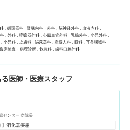
器科
循環器科
腎臓内科・外科
脳神経外科
血液内科
外科
外科
呼吸器外科
心臓血管外科
乳腺外科
小児外科
科
小児科
皮膚科
泌尿器科
産婦人科
眼科
耳鼻咽喉科
臨床検査・病理診断
救急科
歯科口腔外科
ある医師・医療スタッフ
療センター 病院長
名】消化器疾患