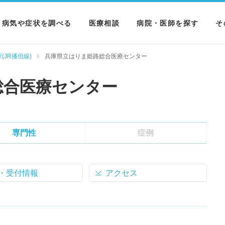
病気や症状を調べる
医療相談
病院・医師を探す
そ
病気を調べる
病院を探す
M
(JR播但線)
兵庫県立はりま姫路総合医療センター
症状を調べる
医師を探す
N
総合医療センター
検査を調べる
専門性
症例
・受付情報
アクセス