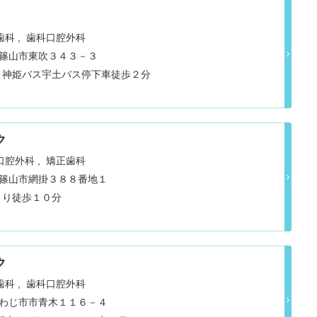
歯科
歯科口腔外科
丹波篠山市東吹３４３－３
→神姫バス宇土バス停下車徒歩２分
ク
口腔外科
矯正歯科
県丹波篠山市網掛３８８番地１
より徒歩１０分
ク
歯科
歯科口腔外科
県南あわじ市市青木１１６－４