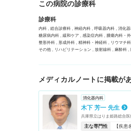
この病院の診療科
診療科
内科
総合診療科
神経内科
呼吸器内科
消化
糖尿病内科
緩和ケア
感染症内科
腫瘍内科・
整形外科
形成外科
精神科・神経科
リウマチ
その他
リハビリテーション
放射線科
麻酔科
メディカルノートに掲載が
消化器内科
木下 芳一 先生
兵庫県立はりま姫路総合医
主な専門性
【疾患