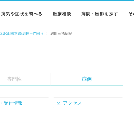
病気や症状を調べる
医療相談
病院・医師を探す
そ
病気を調べる
病院を探す
M
(JR山陽本線(岩国～門司))
緑町三祐病院
症状を調べる
医師を探す
N
検査を調べる
専門性
症例
・受付情報
アクセス