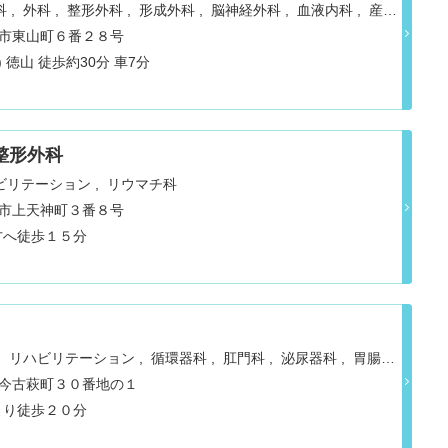
科
外科
整形外科
形成外科
脳神経外科
血液内科
産婦
科
麻酔科
皮膚科
泌尿器科
リハビリテーション
リウマ
周南市東山町６番２８号
検査・病理診断
呼吸器内科
消化器科
肝臓内科・外科
循
 徳山 徒歩約30分 車7分
整形外科
ビリテーション
リウマチ科
防府市上天神町３番８号
方へ徒歩１５分
リハビリテーション
循環器科
肛門科
泌尿器科
胃腸科
ウマチ科
萩市今古萩町３０番地の１
より徒歩２０分