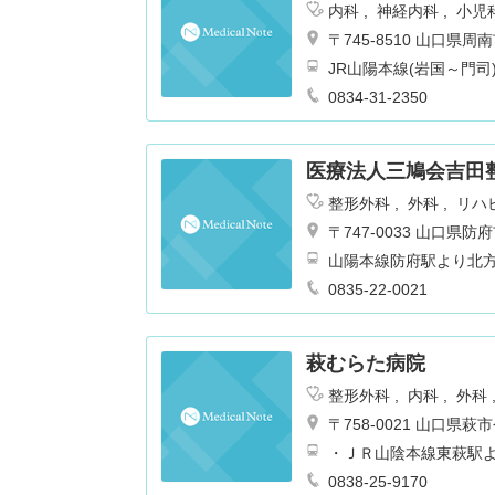
内科
神経内科
小児
人科
眼科
耳鼻咽喉
〒745-8510 山口県
チ科
放射線科
臨床
JR山陽本線(岩国～門司)
環器科
0834-31-2350
医療法人三鳩会吉田
整形外科
外科
リハ
〒747-0033 山口県
山陽本線防府駅より北
0835-22-0021
萩むらた病院
整形外科
内科
外科
眼科
消化器科
リ
〒758-0021 山口県
・ＪＲ山陰本線東萩駅
0838-25-9170