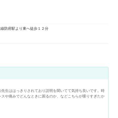
本線防府駅より東へ徒歩１２分
の先生ははっきりされており説明を聞いてて気持ち良いです。時
レスや痛みでどんなときに困るのか、などこちらが喋りすぎたか
ある総合病院を別の日に予約し、撮影が終わってまた別の日に説明
た。すぐに撮影してくれるなら大変ありがたいですね。