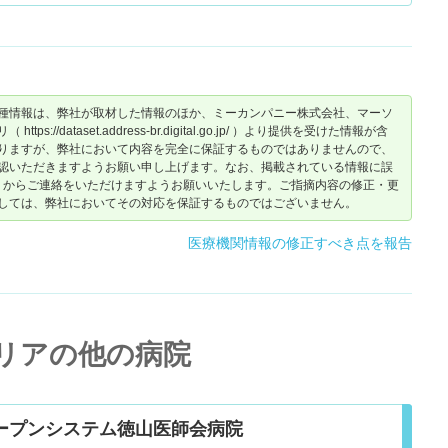
いで何度か行きましたが、医者嫌いの母は女医先生のファンにな
ってます。
難点ですけど…。
種情報は、弊社が取材した情報のほか、ミーカンパニー株式会社、マーソ
dataset.address-br.digital.go.jp/ ）より提供を受けた情報が含
りますが、弊社において内容を完全に保証するものではありませんので、
認いただきますようお願い申し上げます。なお、掲載されている情報に誤
からご連絡をいただけますようお願いいたします。ご指摘内容の修正・更
しては、弊社においてその対応を保証するものではございません。
医療機関情報の修正すべき点を報告
リアの他の病院
ープンシステム徳山医師会病院