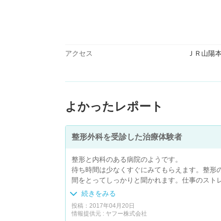
アクセス
ＪＲ山陽
よかったレポート
整形外科を受診した治療体験者
整形と内科のある病院のようです。
待ち時間は少なくすぐにみてもらえます。整形
間をとってしっかりと聞かれます。仕事のスト
なーと思うくらいです。
続きをみる
MRIもあり、他のところではわざわざMRIの
投稿：2017年04月20日
を聞くという仕事してる身にはとても大変でし
情報提供元 : ヤフー株式会社