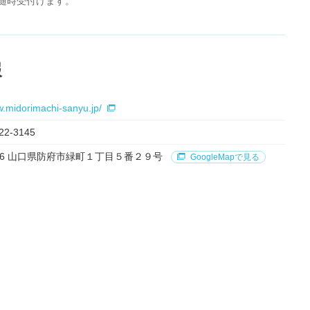
随時受付けます。
報
w.midorimachi-sanyu.jp/
22-3145
0026 山口県防府市緑町１丁目５番２９号
GoogleMapで見る