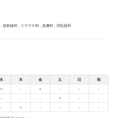
ン
放射線科
リウマチ科
皮膚科
消化器科
水
木
金
土
日
祝
○
-
○
-
-
-
-
-
-
○
-
-
-
○
-
-
-
-