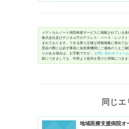
内科は優しそうな女医先生でした。母の付き添
っています。眼科もあるようで年寄りには助か
ただ病院の場所と駐車スペースに限りあるのが
メディカルノート病院検索サービスに掲載されている各
株式会社及びデジタル庁のアドレス・ベース・レジストリ（ https://
まれております。できる限り正確な情報掲載に努めてお
受診の際には必ず事前に各医療機関にご連絡のうえご確
りがある場合は、お手数ですが、
お問い合わせフォーム
新につきましても、外部より提供を受けた情報につきま
同じエ
地域医療支援病院オ