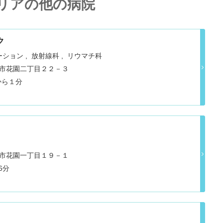
リアの他の病院
ク
ーション
放射線科
リウマチ科
青森市花園二丁目２２－３
から１分
青森市花園一丁目１９－１
 東青森 車6分