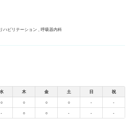
リハビリテーション
呼吸器内科
水
木
金
土
日
祝
○
○
○
○
-
-
-
○
○
-
-
-