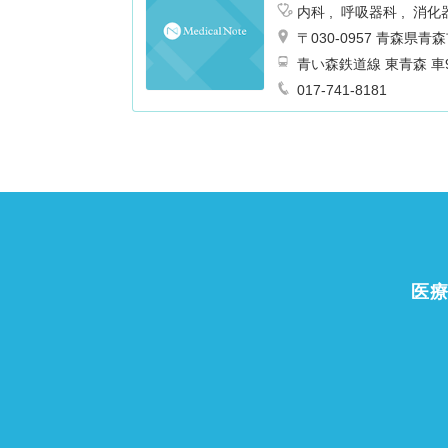
内科
呼吸器科
消化
〒030-0957 青森
青い森鉄道線
017-741-8181
医