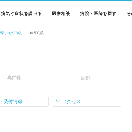
病気や症状を調べる
医療相談
病院・医師を探す
そ
病気を調べる
病院を探す
M
駅(JR八戸線)
岸原病院
症状を調べる
医師を探す
N
検査を調べる
専門性
症例
・受付情報
アクセス