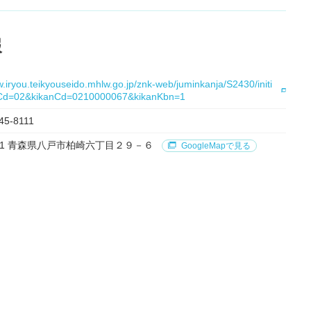
報
w.iryou.teikyouseido.mhlw.go.jp/znk-web/juminkanja/S2430/initi
fCd=02&kikanCd=0210000067&kikanKbn=1
45-8111
0081 青森県八戸市柏崎六丁目２９－６
GoogleMapで見る