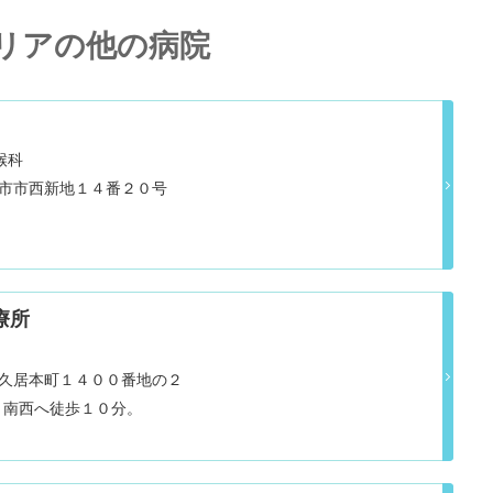
リアの他の病院
喉科
県四日市市西新地１４番２０号
療所
県津市久居本町１４００番地の２
り南西へ徒歩１０分。