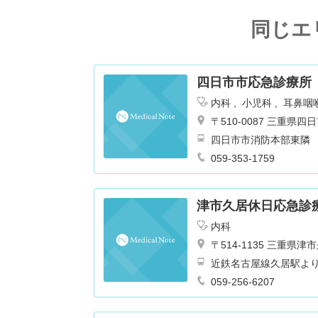
同じエ
四日市市応急診療所
内科
小児科
耳鼻咽
〒510-0087 三重
四日市市消防本部東隣
059-353-1759
津市久居休日応急診
内科
〒514-1135 三重
近鉄名古屋線久居駅よ
059-256-6207