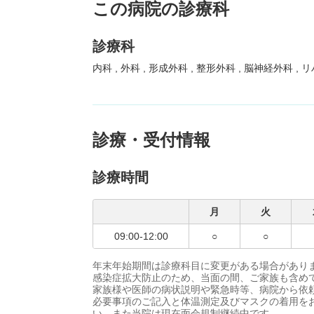
この病院の診療科
診療科
内科
外科
形成外科
整形外科
脳神経外科
リ
診療・受付情報
診療時間
月
火
09:00-12:00
○
○
年末年始期間は診療科目に変更がある場合があり
感染症拡大防止のため、当面の間、ご家族も含め
家族様や医師の病状説明や緊急時等、病院から依
必要事項のご記入と体温測定及びマスクの着用を
い。また当院は現在面会規制継続中です。