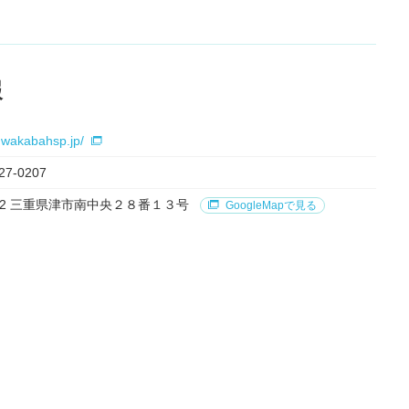
報
.wakabahsp.jp/
27-0207
0832 三重県津市南中央２８番１３号
GoogleMapで見る