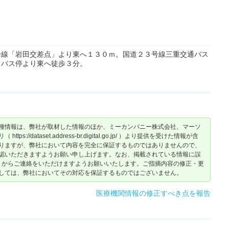
号線「岩田交差点」より東へ１３０ｍ。国道２３号線三重交通バス
」バス停より東へ徒歩３分。
種情報は、弊社が取材した情報のほか、ミーカンパニー株式会社、マーソ
dataset.address-br.digital.go.jp/ ）より提供を受けた情報が含
りますが、弊社において内容を完全に保証するものではありませんので、
認いただきますようお願い申し上げます。なお、掲載されている情報に誤
からご連絡をいただけますようお願いいたします。ご指摘内容の修正・更
しては、弊社においてその対応を保証するものではございません。
医療機関情報の修正すべき点を報告