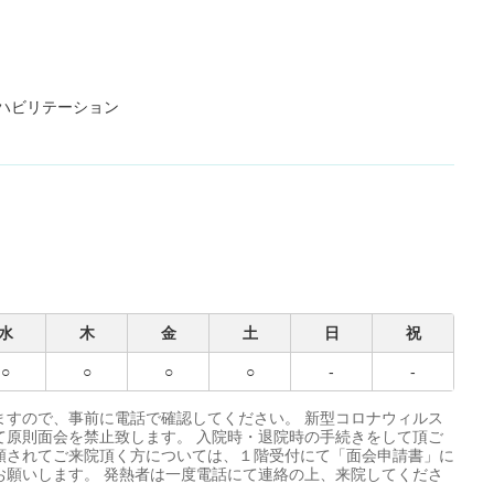
ハビリテーション
水
木
金
土
日
祝
○
○
○
○
-
-
ますので、事前に電話で確認してください。 新型コロナウィルス
て原則面会を禁止致します。 入院時・退院時の手続きをして頂ご
頼されてご来院頂く方については、１階受付にて「面会申請書」に
お願いします。 発熱者は一度電話にて連絡の上、来院してくださ