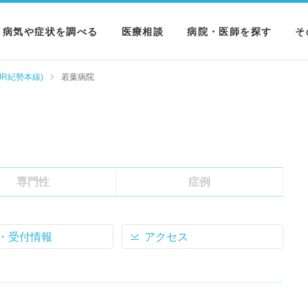
病気や症状を調べる
医療相談
病院・医師を探す
そ
病気を調べる
病院を探す
M
JR紀勢本線)
若葉病院
症状を調べる
医師を探す
N
検査を調べる
専門性
症例
・受付情報
アクセス