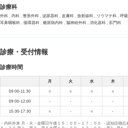
診療科
外科
内科
整形外科
泌尿器科
皮膚科
放射線科
リウマチ科
呼
耳鼻咽喉科
循環器科
糖尿病内科
脳神経外科
消化器科
肛門科
診療・受付情報
診療時間
月
火
水
木
09:00-11:30
○
○
○
○
09:00-12:00
-
-
-
-
15:30-17:30
○
-
○
-
・内科外来 月・火・金曜日午後１５：００～１７：００ ・認知症物忘
５：３０ 第１、第３、第５土曜１０：００～１２：００ ・第2，第4