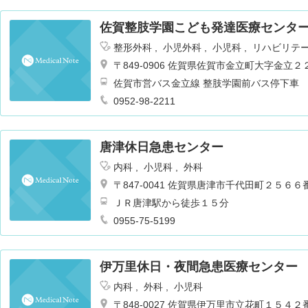
佐賀整肢学園こども発達医療センタ
整形外科
小児外科
小児科
リハビリテ
〒849-0906 佐賀県佐賀市金立町大字金立
佐賀市営バス金立線 整肢学園前バス停下車
0952-98-2211
唐津休日急患センター
内科
小児科
外科
〒847-0041 佐賀県唐津市千代田町２５６
ＪＲ唐津駅から徒歩１５分
0955-75-5199
伊万里休日・夜間急患医療センター
内科
外科
小児科
〒848-0027 佐賀県伊万里市立花町１５４２