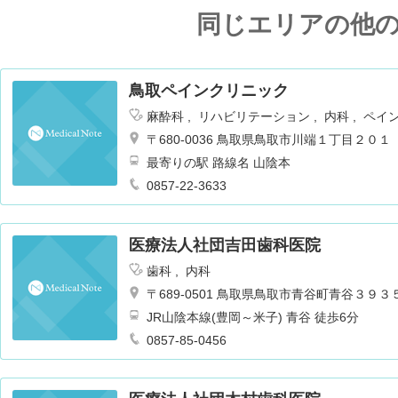
同じエリアの他
鳥取ペインクリニック
麻酔科
リハビリテーション
内科
ペイ
〒680-0036 鳥取県鳥取市川端１丁目２０１
最寄りの駅 路線名 山陰本
0857-22-3633
医療法人社団吉田歯科医院
歯科
内科
〒689-0501 鳥取県鳥取市青谷町青谷３９３
JR山陰本線(豊岡～米子) 青谷 徒歩6分
0857-85-0456