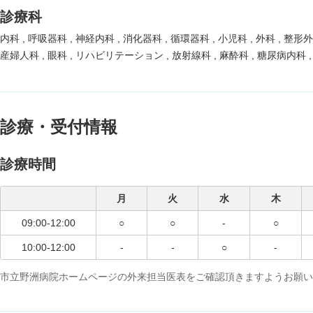
診療科
内科
呼吸器科
神経内科
消化器科
循環器科
小児科
外科
整形
産婦人科
眼科
リハビリテーション
放射線科
麻酔科
糖尿病内科
診療・受付情報
診療時間
月
火
水
木
09:00-12:00
○
○
-
○
10:00-12:00
-
-
○
-
市立野洲病院ホームページの外来担当医表をご確認頂きますようお願い