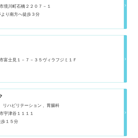
県笛吹市境川町石橋２２０７－１
停より南方へ徒歩３分
県甲府市富士見１－７－３５ヴィラフジミ１Ｆ
ク
リハビリテーション
胃腸科
甲斐市宇津谷１１１１
徒歩１５分