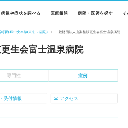
病気や症状を調べる
医療相談
病院・医師を探す
そ
病気を調べる
病院を探す
M
町駅(JR中央本線(東京～塩尻))
一般財団法人山梨整肢更生会富士温泉病院
症状を調べる
医師を探す
N
肢更生会富士温泉病院
検査を調べる
専門性
症例
・受付情報
アクセス