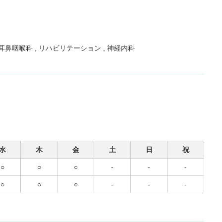
耳鼻咽喉科
リハビリテーション
神経内科
水
木
金
土
日
祝
○
○
○
-
-
-
○
○
○
-
-
-