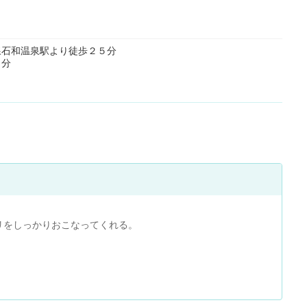
線石和温泉駅より徒歩２５分
７分
リをしっかりおこなってくれる。
股関節が専門の先生がいて専門外来も行っているそうです。