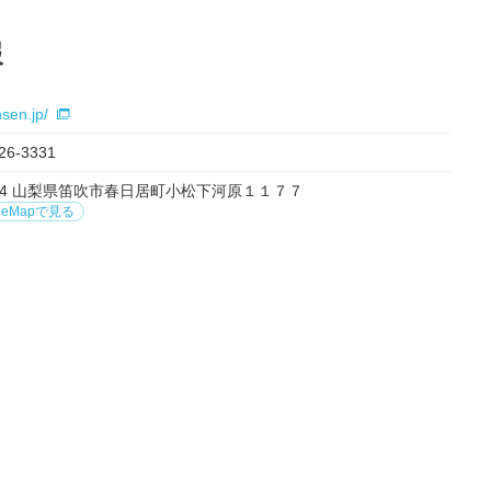
報
nsen.jp/
26-3331
0004 山梨県笛吹市春日居町小松下河原１１７７
leMapで見る