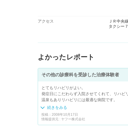
アクセス
ＪＲ中央
タクシー
よかったレポート
その他の診療科を受診した治療体験者
とてもリハビリがよい。
発症日にこだわらず入院させてくれて、リハビ
温泉もありリハビリには最適な病院です。
私は整形外科での入院ではなかったのですが、
続きをみる
投稿：2008年10月17日
情報提供元 : ヤフー株式会社