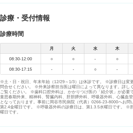
診療・受付情報
診療時間
月
火
水
木
08:30-12:00
○
○
-
○
08:30-17:15
-
-
○
-
※土・日・祝日、年末年始（12/29～1/3）は休診です。 ※診療日
問合せください。 ※外来診察担当医は曜日によって異なります。詳し
ご覧ください。 ※歯科口腔外科は、かかりつけ医の「紹介状」が必要
童思春期外来、精神科、腎臓内科、肝胆膵外科、呼吸器外科、心臓血管
となっております。事前に岡谷市民病院（代表）0266-23-8000へ
第2.4金曜日です。 ※呼吸器外科の診療日は、第1.3.5水曜日です。 
曜日です。