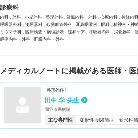
診療科
内科
外科
小児外科
整形外科
腎臓内科・外科
心療内科
神経内
呼吸器外科
泌尿器科
心臓血管外科
耳鼻咽喉科
眼科
精神科・神
リウマチ科
臨床検査・病理診断
緩和ケア
呼吸器内科
消化器科
腫瘍内科・外科
肝臓内科・外科
メディカルノートに掲載がある医師・医
整形外科
田中 学 先生
岡谷市民病院
主な専門性
変形性股関節症、変形性