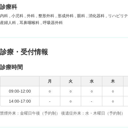
診療科
内科
小児科
外科
整形外科
形成外科
眼科
消化器科
リハビリ
産婦人科
耳鼻咽喉科
呼吸器外科
診療・受付情報
診療時間
月
火
水
木
09:00-12:00
○
○
○
○
14:00-17:00
-
○
-
○
禁煙外来：金曜日午後（予約制） 後遺症外来：水・木曜日（予約制）