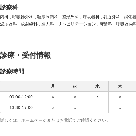
診療科
内科
呼吸器外科
糖尿病内科
整形外科
呼吸器科
乳腺外科
消化
泌尿器科
放射線科
婦人科
リハビリテーション
麻酔科
呼吸器内
診療・受付情報
診療時間
月
火
水
木
09:00-12:00
○
○
○
○
13:30-17:00
○
○
-
○
詳しくは、ホームページまたはお電話でご確認ください。