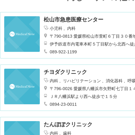
松山市急患医療センター
小児科
内科
〒790-0813 愛媛県松山市萱町６丁目３０番
伊予鉄道市内電車本町５丁目駅から北西へ徒
089-922-1199
チヨダクリニック
内科
リハビリテーション
消化器科
呼
〒796-0026 愛媛県八幡浜市矢野町七丁目
ＪＲ八幡浜駅より西へ徒歩で１５分
0894-23-0011
たんぽぽクリニック
内科
歯科