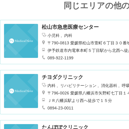
同じエリアの他
松山市急患医療センター
小児科
内科
〒790-0813 愛媛県松山市萱町６丁目３０番
伊予鉄道市内電車本町５丁目駅から北西へ徒
089-922-1199
チヨダクリニック
内科
リハビリテーション
消化器科
呼
〒796-0026 愛媛県八幡浜市矢野町七丁目
ＪＲ八幡浜駅より西へ徒歩で１５分
0894-23-0011
たんぽぽクリニック