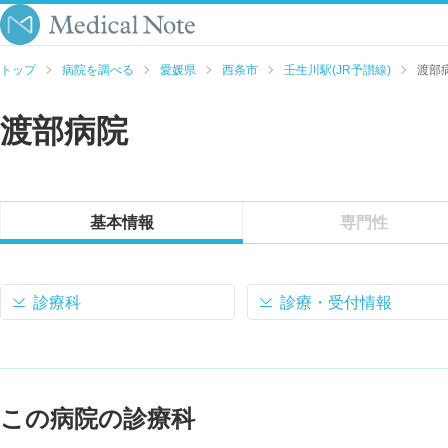
トップ
病院を調べる
愛媛県
西条市
壬生川駅(JR予讃線)
渡部
渡部病院
基本情報
専門性
診療科
診療・受付情報
この病院の診療科