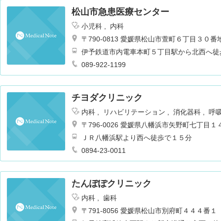
松山市急患医療センター
小児科
内科
〒790-0813 愛媛県松山市萱町６丁目３０番
伊予鉄道市内電車本町５丁目駅から北西へ徒
089-922-1199
チヨダクリニック
内科
リハビリテーション
消化器科
呼
〒796-0026 愛媛県八幡浜市矢野町七丁目
ＪＲ八幡浜駅より西へ徒歩で１５分
0894-23-0011
たんぽぽクリニック
内科
歯科
〒791-8056 愛媛県松山市別府町４４４番１