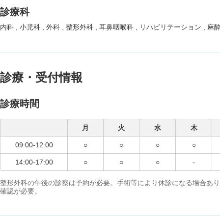
診療科
内科
小児科
外科
整形外科
耳鼻咽喉科
リハビリテーション
麻
診療・受付情報
診療時間
月
火
水
木
09:00-12:00
○
○
○
○
14:00-17:00
○
○
○
-
整形外科の午後の診察は予約が必要。手術等により休診になる場合あり
確認が必要。