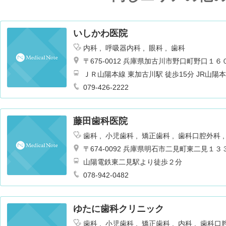
いしかわ医院
内科
呼吸器内科
眼科
歯科
〒675-0012 兵庫県加古川市野口町野口１６
ＪＲ山陽本線 東加古川駅 徒歩15分 JR山
り神姫バス 土山駅南口行
079-426-2222
藤田歯科医院
歯科
小児歯科
矯正歯科
歯科口腔外科
〒674-0092 兵庫県明石市二見町東二見１
山陽電鉄東二見駅より徒歩２分
078-942-0482
ゆたに歯科クリニック
歯科
小児歯科
矯正歯科
内科
歯科口