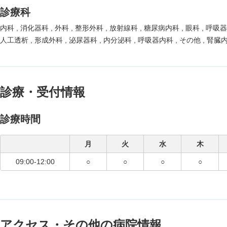
診療科
内科
消化器科
外科
整形外科
放射線科
糖尿病内科
眼科
呼吸
人工透析
形成外科
泌尿器科
内分泌科
呼吸器内科
その他
腎臓
診療・受付情報
診療時間
月
火
水
木
09:00-12:00
○
○
○
○
アクセス・その他の病院情報