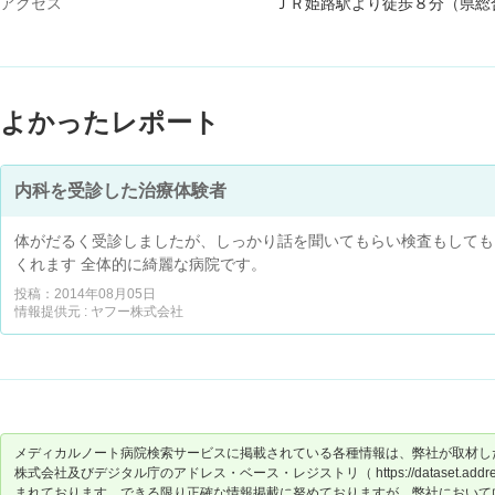
アクセス
ＪＲ姫路駅より徒歩８分（県総
よかったレポート
内科を受診した治療体験者
体がだるく受診しましたが、しっかり話を聞いてもらい検査もしても
くれます 全体的に綺麗な病院です。
投稿：2014年08月05日
情報提供元 : ヤフー株式会社
メディカルノート病院検索サービスに掲載されている各種情報は、弊社が取材し
株式会社及びデジタル庁のアドレス・ベース・レジストリ（ https://dataset.address-
まれております。できる限り正確な情報掲載に努めておりますが、弊社において