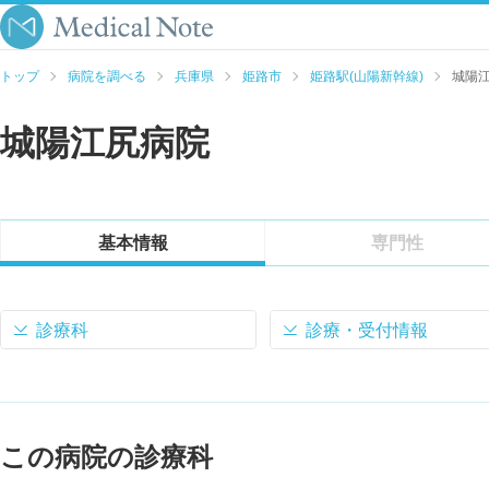
トップ
病院を調べる
兵庫県
姫路市
姫路駅(山陽新幹線)
城陽
城陽江尻病院
基本情報
専門性
診療科
診療・受付情報
この病院の診療科