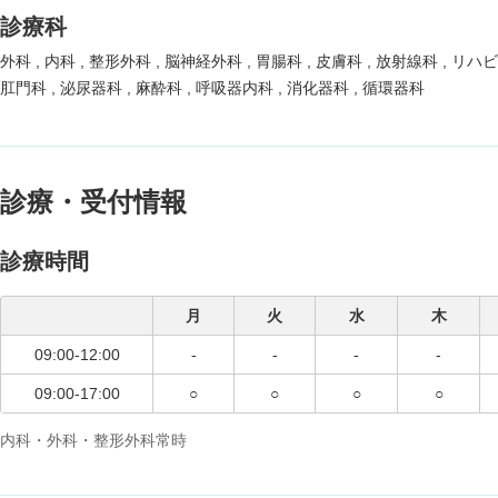
診療科
外科
内科
整形外科
脳神経外科
胃腸科
皮膚科
放射線科
リハ
肛門科
泌尿器科
麻酔科
呼吸器内科
消化器科
循環器科
診療・受付情報
診療時間
月
火
水
木
09:00-12:00
-
-
-
-
09:00-17:00
○
○
○
○
内科・外科・整形外科常時