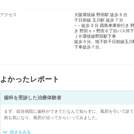
アクセス
大阪環状線 野田駅 徒歩 5 分
千日前線 玉川駅 徒歩 7 分
− − 徒歩 3 分 酉島車庫前
き 野田ｏｒ野田６丁目バス停
ＪＲ環状線野田駅下車
徒歩５分。地下鉄千日前線玉川
下車徒歩７分。
よかったレポート
歯科を受診した治療体験者
まず、総合病院に歯科ができてたなんて知らずに、風邪を引いて診て
病も気になり、風邪が治ってからいってみました。
こんなこと今まで初めてだったんですけど、歯周病の内科治療のお話
続きをみる