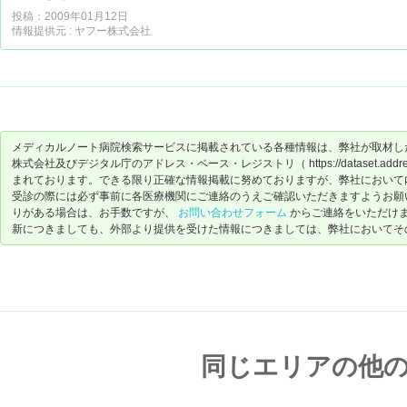
か?」と目からウロコ。経過はとても良いです!
投稿：2009年01月12日
情報提供元 : ヤフー株式会社
とにかく、最近歯科を開業されたばかりで、患者さんが少ない(多分
んと診て下さいます。
メディカルノート病院検索サービスに掲載されている各種情報は、弊社が取材し
株式会社及びデジタル庁のアドレス・ベース・レジストリ（ https://dataset.address-
まれております。できる限り正確な情報掲載に努めておりますが、弊社において
受診の際には必ず事前に各医療機関にご連絡のうえご確認いただきますようお願
りがある場合は、お手数ですが、
お問い合わせフォーム
からご連絡をいただけ
新につきましても、外部より提供を受けた情報につきましては、弊社においてそ
同じエリアの他