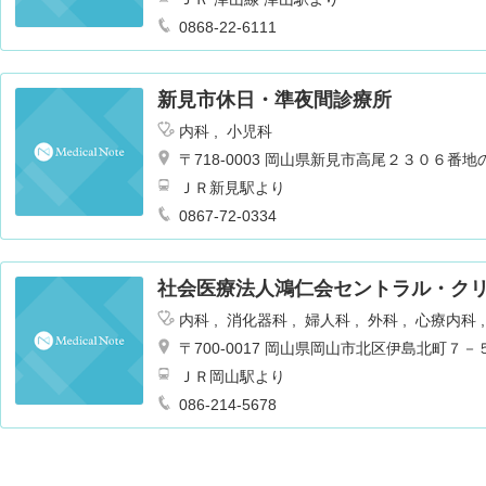
0868-22-6111
新見市休日・準夜間診療所
内科
小児科
〒718-0003 岡山県新見市高尾２３０６番地
ＪＲ新見駅より
0867-72-0334
社会医療法人鴻仁会セントラル・ク
内科
消化器科
婦人科
外科
心療内科
経科
乳腺外科
〒700-0017 岡山県岡山市北区伊島北町７－
ＪＲ岡山駅より
086-214-5678