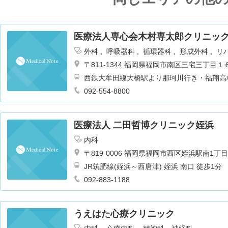
医療法人専心会木村専太郎クリニッ
外科
呼吸器科
循環器科
形成外科
リ
〒811-1344 福岡県福岡市南区三宅三丁目
西鉄大牟田線大橋駅より那珂川行き・福翔高
は
092-554-8800
医療法人 二田哲博クリニック姪浜
内科
〒819-0006 福岡県福岡市西区姪浜駅南1丁目2
JR筑肥線(姪浜～西唐津) 姪浜 南口 徒歩1分
092-883-1188
うえはた心療クリニック