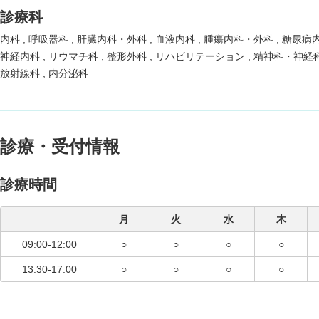
診療科
内科
呼吸器科
肝臓内科・外科
血液内科
腫瘍内科・外科
糖尿病
神経内科
リウマチ科
整形外科
リハビリテーション
精神科・神経
放射線科
内分泌科
診療・受付情報
診療時間
月
火
水
木
09:00-12:00
○
○
○
○
13:30-17:00
○
○
○
○