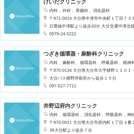
けいだクリニック
内科
外科
胃腸科
消化器科
〒871-0024 大分県中津市中央町１丁目７
日豊線中津駅より徒歩20分 大分交通中津北
0979-24-5222
つざき循環器・麻酔科クリニック
内科
麻酔科
循環器科
呼吸器科
精神
テーション
救急科
呼吸器内科
〒870-0134 大分県大分市大字猪野１１０１
大分バス猪野停留所から徒歩１０分
097-527-7711
井野辺府内クリニック
内科
循環器科
消化器科
呼吸器科
神
呼吸器内科
〒870-0021 大分県大分市府内町１丁目３番
JR大分駅より徒歩７分