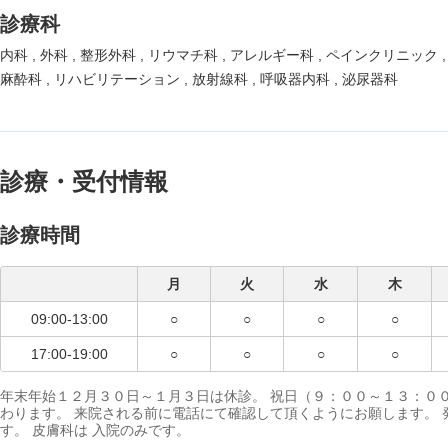
診療科
内科
外科
整形外科
リウマチ科
アレルギー科
ペインクリニック
麻酔科
リハビリテーション
放射線科
呼吸器内科
泌尿器科
診療・受付情報
診療時間
月
火
水
木
09:00-13:00
○
○
○
○
17:00-19:00
○
○
○
○
年末年始１２月３０日～１月３日は休診。 祝日（９：００～１３：０
わります。 来院される前に電話にて確認して頂くようにお願します。
す。 皮膚科は 入院のみです。