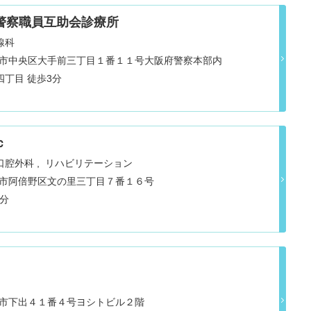
警察職員互助会診療所
線科
府大阪市中央区大手前三丁目１番１１号大阪府警察本部内
大阪メトロ谷町線 谷町四丁目 徒歩3分
ｃ
口腔外科
リハビリテーション
府大阪市阿倍野区文の里三丁目７番１６号
 分
府阪南市下出４１番４号ヨシトビル２階