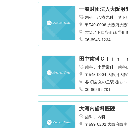
一般財団法人大阪府
内科
心療内科
放射
〒540-0008 大阪
06-6943-1234
田中歯科Ｃｌｉｎｉ
歯科
小児歯科
歯科
〒545-0004 大阪
谷町線 文の里駅 徒歩 5
06-6628-8201
大河内歯科医院
歯科
内科
〒599-0202 大阪