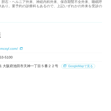
、胆石・ヘルニア外来、神経内科外来、保存期腎不全外来、睡眠呼
来あり。要予約の診療科もあるので、上記いずれかの外来を受診の
報
.mcsyl.com/
63-5100
0031 大阪府池田市天神一丁目５番２２号
GoogleMapで見る