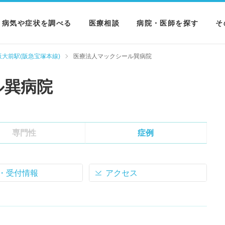
病気や症状を調べる
医療相談
病院・医師を探す
そ
病気を調べる
病院を探す
M
阪大前駅(阪急宝塚本線)
医療法人マックシール巽病院
症状を調べる
医師を探す
N
ル巽病院
検査を調べる
専門性
症例
・受付情報
アクセス