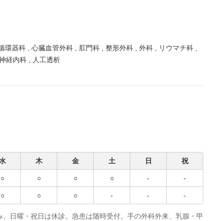
循環器科
心臓血管外科
肛門科
整形外科
外科
リウマチ科
神経内科
人工透析
水
木
金
土
日
祝
○
○
○
○
-
-
○
○
○
-
-
-
み、日曜・祝日は休診。急患は随時受付。手の外科外来、乳腺・甲